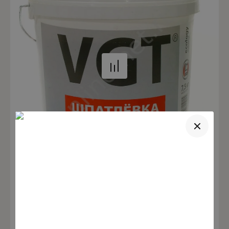
600.00
Цена:
руб.
Артикул:
нет
Шпатлевка универсальная д/нар./
внутр.работ ВГТ 3,6кг