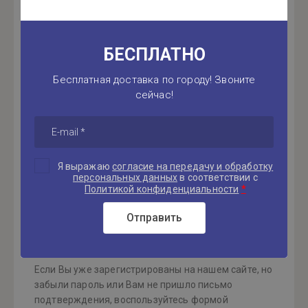
БЕСПЛАТНО
Введите Ваш пароль:
Бесплатная доставка по городу! Звоните
сейчас!
Запомнить меня
Я выражаю
согласие на передачу и обработку
персональных данных
в соответствии с
Войти
*
Политикой конфиденциальности
Отправить
Регистрация
Если Вы уже зарегистрированы на нашем сайте, но
забыли пароль или Вам не пришло письмо
подтверждения, воспользуйтесь формой