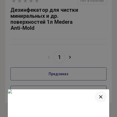
Нет в наличии
Дезинфекатор для чистки
миниральных и др.
поверхностей 1л Medera
Anti-Mold
Предзаказ
Купить в один клик