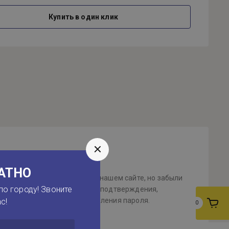
Купить в один клик
АТНО
Вы уже зарегистрированы на нашем сайте, но забыли
по городу! Звоните
ь или Вам не пришло письмо подтверждения,
льзуйтесь формой восстановления пароля.
с!
0
Восстановить пароль