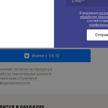
едите Ваш пароль:
Такж
Я выражаю
согла
обработку перс
соответстви
конфиденц
апомнить меня
Отправ
Регистрация
Войти
Войти с VK ID
выражаю
согласие на передачу и
аботку персональных данных
в
тветствии с
Политикой
нфиденциальности
дится в разделах