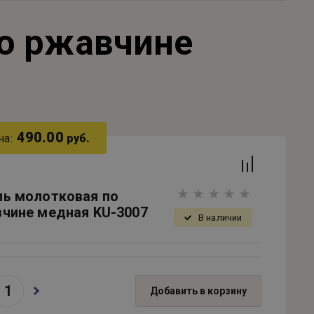
о ржавчине
490.00
на:
руб.
ь молотковая по
чине медная KU-3007
В наличии
Добавить в корзину