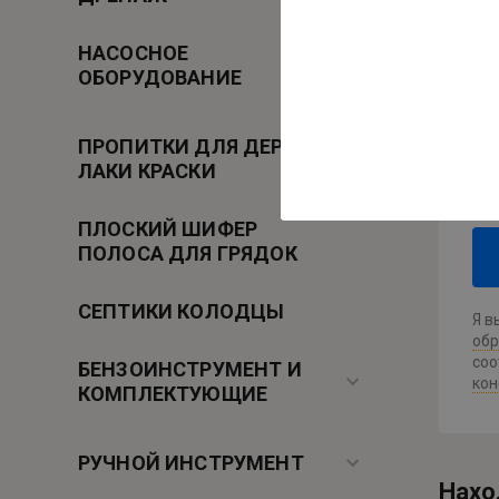
Вв
НАСОСНОЕ
ОБОРУДОВАНИЕ
З
ПРОПИТКИ ДЛЯ ДЕРЕВА
ЛАКИ КРАСКИ
ПЛОСКИЙ ШИФЕР
ПОЛОСА ДЛЯ ГРЯДОК
СЕПТИКИ КОЛОДЦЫ
Я 
обр
соо
БЕНЗОИНСТРУМЕНТ И
ко
КОМПЛЕКТУЮЩИЕ
РУЧНОЙ ИНСТРУМЕНТ
Нахо