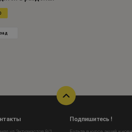
O
зад
онтакты
Подпишитесь !
омля ул.Энтузиастов 9/1
Будьте в курсе акций и нов