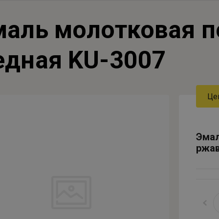
маль молотковая п
едная KU-3007
Це
Эмал
ржав