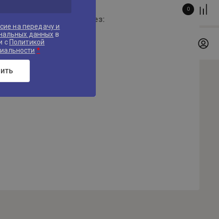
0
е Вы можете войти через:
сие на передачу и
ональных данных
в
и с
Политикой
*
иальности
ить