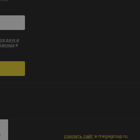
ередачу и
 данных
в
и
.
сделать сайт
в megagroup.ru